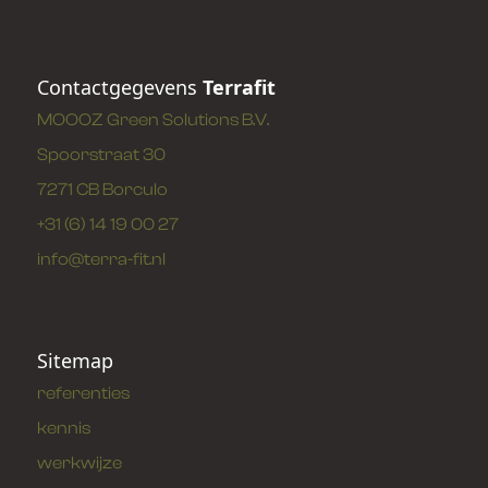
Contactgegevens
Terrafit
MOOOZ Green Solutions B.V.
Spoorstraat 30
7271 CB Borculo
+31 (6) 14 19 00 27
info@terra-fit.nl
Sitemap
referenties
kennis
werkwijze